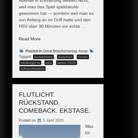
Abende in Erinnerung bleiben.Nicht,
weil man das Spiel spektakulär
gewonnen hat — sondern weil man es
von Anfang an im Griff hatte und den
HSV über 90 Minuten vor echte …
„Ein
Read More
Abend
Posted in
für
Great Braunschweig: Away
Tagged
,
,
,
auswärtssieg
awaydays
choreo
die
,
,
,
hamburger sv
pyro
saison 24/25
Geschichtsbücher.“
volksparkstadion
FLUTLICHT.
RÜCKSTAND.
COMEBACK. EKSTASE.
Posted on
5. April 2025
Was
für