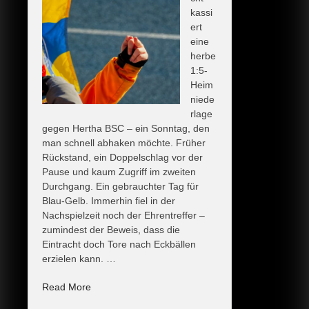
kassi
ert
eine
herbe
1:5-
Heim
niede
rlage
gegen Hertha BSC – ein Sonntag, den
man schnell abhaken möchte. Früher
Rückstand, ein Doppelschlag vor der
Pause und kaum Zugriff im zweiten
Durchgang. Ein gebrauchter Tag für
Blau-Gelb. Immerhin fiel in der
Nachspielzeit noch der Ehrentreffer –
zumindest der Beweis, dass die
Eintracht doch Tore nach Eckbällen
erzielen kann. …
„Bitterer
Read More
Sonntag