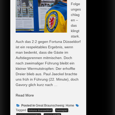
Folge
unges
chlag
en –
das
klingt
stark.
Auch das 2:2 gegen Fortuna Düsseldorf
ist ein respektables Ergebnis, wenn
man bedenkt, dass die Gäste im
Aufstiegsrennen mitmischen. Doch
nach zweimaliger Führung bleibt ein
kleiner Wermutstropfen: Der erhoffte
Dreier blieb aus. Paul Jaeckel brachte
uns früh in Führung (22. Minute), doch
Gavory glich kurz nach …
„Schon
Read More
wieder
Posted in
nicht
Great Braunschweig: Home
Tagged
,
,
fortuna duesseldorf
heimspiel
verloren“