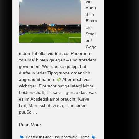
ein
Aben
d im
Eintra
cht-
Stadi
on!
Gege
n den Tabellenvierten aus Paderborn
zweimal hinten gelegen – und trotzdem
gewonnen. Wer das so getippt hat,
dürfte in jeder Tippgruppe ordentlich
abgeräumt haben.
Aber noch viel
wichtiger: Eintracht hat geliefert! Moral,
Leidenschaft, Einsatz – genau das, was
es im Abstiegskampf braucht. Kurve
laut, Mannschaft wach, Emotionen
pur.So …
„Flutlicht.
Read More
Rückstand.
Posted in
Comeback.
Great Braunschweig: Home