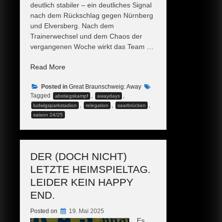
deutlich stabiler – ein deutliches Signal
nach dem Rückschlag gegen Nürnberg
und Elversberg. Nach dem
Trainerwechsel und dem Chaos der
vergangenen Woche wirkt das Team …
„Relegation
Read More
–
Posted in
ein
Great Braunschweig: Away
Tagged
,
,
abstiegskampf
awaydays
Schritt
,
,
,
ludwigsparkstadion
relegation
saarbrücken
Richtung
saison 24/25
Klassenverbleib!“
DER (DOCH NICHT)
LETZTE HEIMSPIELTAG.
LEIDER KEIN HAPPY
END.
Posted on
19. Mai 2025
Es