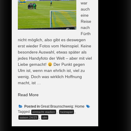
war
auch
eine
Reise
nach
Fürth
nicht möglich, also gibt es deswegen
erst wieder Fotos vom Heimspiel. Keine
besondere Auswahl, etwas später als
jedes Handyfoto der Welt – aber mit viel
Liebe gemacht!
Der Punkt gegen
Ulm ist, wenn man ehrlich ist, viel zu
wenig. Doch was wirklich Hoffnung
macht, ist …
„Glücklicher
Read More
Punkt
Posted in
im
Great Braunschweig: Home
Tagged
,
,
eintracht stadion
heimspiel
Abstiegsrennen“
,
saison 24/25
ulm