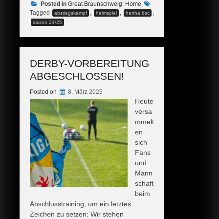
Posted in
im
Great Braunschweig: Home
Tagged
,
,
,
abstiegskampf
heimspiel
hertha bsc
Eintracht-
saison 24/25
Stadion“
DERBY-VORBEREITUNG
ABGESCHLOSSEN!
Posted on
8. März 2025
Heute
versa
mmelt
en
sich
Fans
und
Mann
schaft
beim
Abschlusstraining, um ein letztes
Zeichen zu setzen: Wir stehen