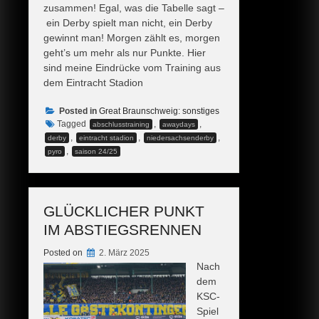
zusammen! Egal, was die Tabelle sagt –
ein Derby spielt man nicht, ein Derby
gewinnt man! Morgen zählt es, morgen
geht’s um mehr als nur Punkte. Hier
sind meine Eindrücke vom Training aus
dem Eintracht Stadion
Posted in
Great Braunschweig: sonstiges
Tagged
,
,
abschlusstraining
awaydays
,
,
,
derby
eintracht stadion
niedersachsenderby
,
pyro
saison 24/25
GLÜCKLICHER PUNKT
IM ABSTIEGSRENNEN
Posted on
2. März 2025
Nach
dem
KSC-
Spiel