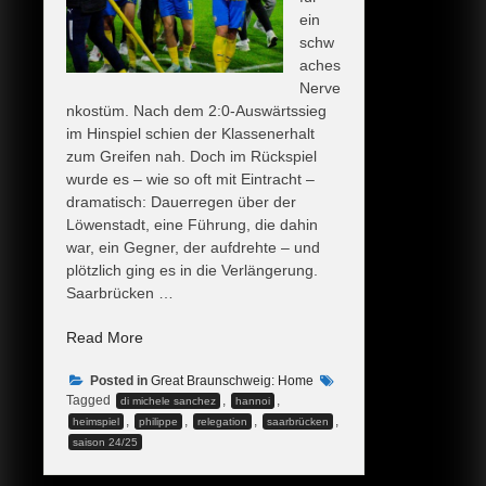
ein
schw
aches
Nerve
nkostüm. Nach dem 2:0-Auswärtssieg
im Hinspiel schien der Klassenerhalt
zum Greifen nah. Doch im Rückspiel
wurde es – wie so oft mit Eintracht –
dramatisch: Dauerregen über der
Löwenstadt, eine Führung, die dahin
war, ein Gegner, der aufdrehte – und
plötzlich ging es in die Verlängerung.
Saarbrücken …
„Klassenerhalt
Read More
nach
Posted in
Verlängerung
Great Braunschweig: Home
Tagged
,
,
di michele sanchez
hannoi
–
,
,
,
,
heimspiel
philippe
relegation
saarbrücken
Eintracht
saison 24/25
bleibt
zweitklassig!“