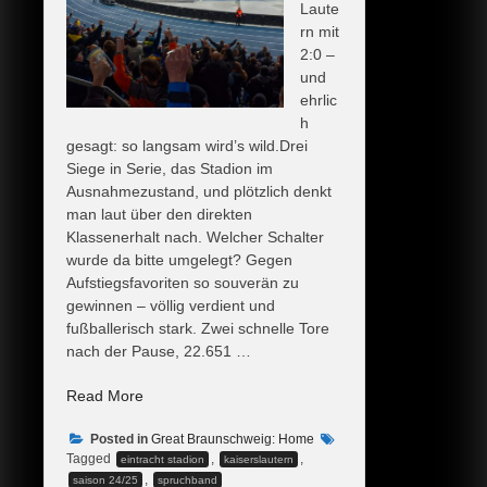
Laute
rn mit
2:0 –
und
ehrlic
h
gesagt: so langsam wird’s wild.Drei
Siege in Serie, das Stadion im
Ausnahmezustand, und plötzlich denkt
man laut über den direkten
Klassenerhalt nach. Welcher Schalter
wurde da bitte umgelegt? Gegen
Aufstiegsfavoriten so souverän zu
gewinnen – völlig verdient und
fußballerisch stark. Zwei schnelle Tore
nach der Pause, 22.651 …
„3.
Read More
Sieg
Posted in
in
Great Braunschweig: Home
Tagged
,
,
eintracht stadion
kaiserslautern
Folge
,
saison 24/25
spruchband
–