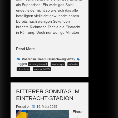
als Euphorisch. Ein wichtiges Spiel
endet leider nicht so wie sich das alle
beteiligten vielleicht gewünscht haben.​
Bereits nach wenigen Sekunden
brachte Richmond Tachie die Eintracht
in Führung. Doch nur wenige Minuten
…
„Tor
Read More
und
Posted in
dann
Great Braunschweig: Away
Tagged
,
,
,
abstiegskampf
awaydays
münster
wieder
,
oldschool
saison 24/25
Tor,
wie
im
Hinspiel“
BITTERER SONNTAG IM
EINTRACHT-STADION
Posted on
16. März 2025
Eintra
cht