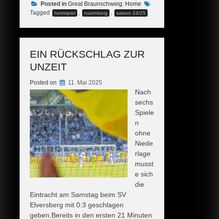
Posted in
nicht)
Great Braunschweig: Home
Tagged
,
,
heimspiel
nuernberg
saison 24/25
letzte
Heimspieltag.
Leider
kein
EIN RÜCKSCHLAG ZUR
Happy
UNZEIT
End.“
Posted on
11. Mai 2025
Nach
sechs
Spiele
n
ohne
Niede
rlage
musst
e sich
die
Eintracht am Samstag beim SV
Elversberg mit 0:3 geschlagen
geben.Bereits in den ersten 21 Minuten