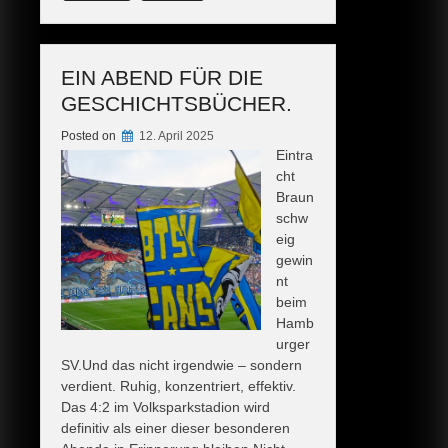
Was
geht
Eintracht?“
EIN ABEND FÜR DIE
GESCHICHTSBÜCHER.
Posted on
12. April 2025
Eintra
cht
Braun
schw
eig
gewin
nt
beim
Hamb
urger
SV.Und das nicht irgendwie – sondern
verdient. Ruhig, konzentriert, effektiv.
Das 4:2 im Volksparkstadion wird
definitiv als einer dieser besonderen