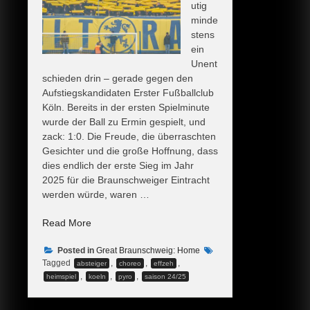
utig
minde
stens
ein
Unent
schieden drin – gerade gegen den
Aufstiegskandidaten Erster Fußballclub
Köln. Bereits in der ersten Spielminute
wurde der Ball zu Ermin gespielt, und
zack: 1:0. Die Freude, die überraschten
Gesichter und die große Hoffnung, dass
dies endlich der erste Sieg im Jahr
2025 für die Braunschweiger Eintracht
werden würde, waren …
„Geißböcke
Read More
lassen
Posted in
sich
Great Braunschweig: Home
Tagged
,
,
,
absteiger
choreo
effzeh
nicht
,
,
,
heimspiel
koeln
pyro
saison 24/25
so
leicht
fressen“