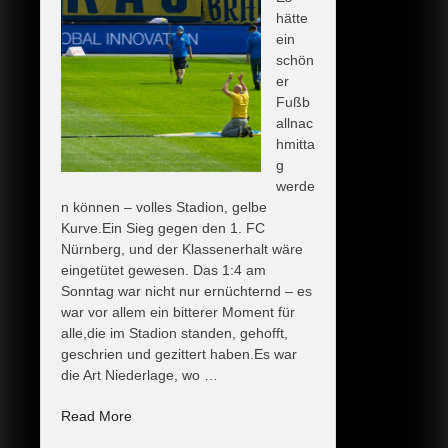
hätte
ein
schön
er
Fußb
allnac
hmitta
g
werde
n können – volles Stadion, gelbe
Kurve.Ein Sieg gegen den 1. FC
Nürnberg, und der Klassenerhalt wäre
eingetütet gewesen. Das 1:4 am
Sonntag war nicht nur ernüchternd – es
war vor allem ein bitterer Moment für
alle,die im Stadion standen, gehofft,
geschrien und gezittert haben.Es war
die Art Niederlage, wo …
„Der
Read More
(doch