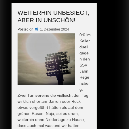
WEITERHIN UNBESIEGT,
ABER IN UNSCHÖN!
Posted on
1. Dezember 2024
0:0 im
Keller
duell
gege
n den
SSV
Jahn
Rege
nsbur
g.
Zwei Turnvereine die vielleicht den Tag
wirklich eher am Barren oder Reck
etwas vorgeführt hätten als auf dem
grünen Rasen. Naja, sei es drum,
weiterhin ohne Niederlage zu Hause,
dass auch mal was und wir hatten