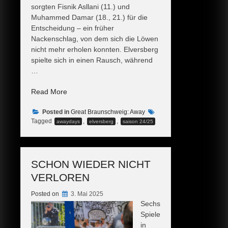
sorgten Fisnik Asllani (11.) und
Muhammed Damar (18., 21.) für die
Entscheidung – ein früher
Nackenschlag, von dem sich die Löwen
nicht mehr erholen konnten. Elversberg
spielte sich in einen Rausch, während
…
„Ein
Read More
Rückschlag
Posted in
zur
Great Braunschweig: Away
Tagged
,
,
awaydays
elversberg
saison 24/25
Unzeit“
SCHON WIEDER NICHT
VERLOREN
Posted on
3. Mai 2025
Sechs
Spiele
in