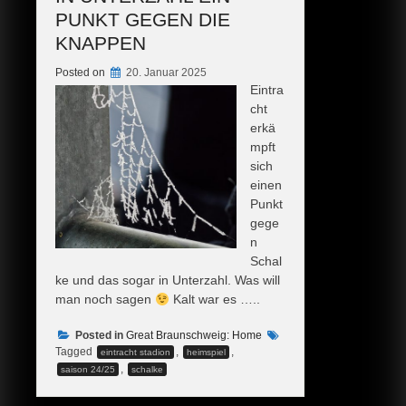
PUNKT GEGEN DIE
KNAPPEN
Posted on
20. Januar 2025
Eintra
cht
erkä
mpft
sich
einen
Punkt
gege
n
Schal
ke und das sogar in Unterzahl. Was will
man noch sagen
Kalt war es …..
Posted in
Great Braunschweig: Home
Tagged
,
,
eintracht stadion
heimspiel
,
saison 24/25
schalke