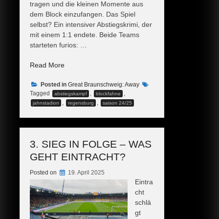
tragen und die kleinen Momente aus
dem Block einzufangen.​ Das Spiel
selbst? Ein intensiver Abstiegskrimi, der
mit einem 1:1 endete. Beide Teams
starteten furios: …
„Der
Read More
Blick
Posted in
hinter
Great Braunschweig: Away
Tagged
,
,
abstiegskampf
blockfahne
den
,
,
jahnstadion
regensburg
saison 24/25
Steinen​
“
3. SIEG IN FOLGE – WAS
GEHT EINTRACHT?
Posted on
19. April 2025
Eintra
cht
schlä
gt