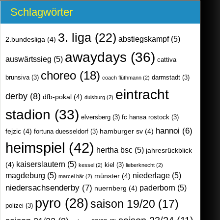
Schlagwörter
3. liga
(22)
abstiegskampf
(5)
2.bundesliga
(4)
awaydays
(36)
auswärtssieg
(5)
cattiva
choreo
(18)
brunsiva
(3)
darmstadt
(3)
coach flüthmann
(2)
eintracht
derby
(8)
dfb-pokal
(4)
duisburg
(2)
stadion
(33)
elversberg
(3)
fc hansa rostock
(3)
hannoi
(6)
fejzic
(4)
hamburger sv
(4)
fortuna duesseldorf
(3)
heimspiel
(42)
hertha bsc
(5)
jahresrückblick
kaiserslautern
(5)
(4)
kiel
(3)
kessel
(2)
lieberknecht
(2)
magdeburg
(5)
niederlage
(5)
münster
(4)
marcel bär
(2)
niedersachsenderby
(7)
paderborn
(5)
nuernberg
(4)
pyro
(28)
saison 19/20
(17)
polizei
(3)