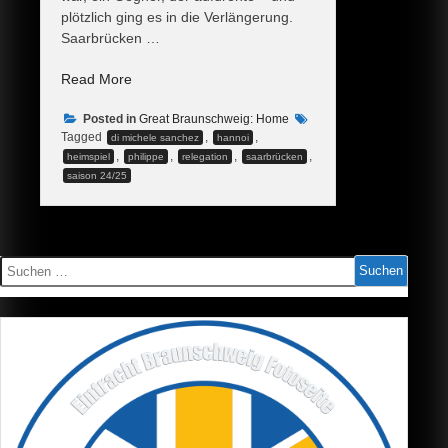
plötzlich ging es in die Verlängerung.
Saarbrücken …
„Klassenerhalt
Read More
nach
Posted in
Verlängerung
Great Braunschweig: Home
Tagged
,
,
di michele sanchez
hannoi
–
,
,
,
,
heimspiel
philippe
relegation
saarbrücken
Eintracht
saison 24/25
bleibt
zweitklassig!“
Suchen
nach: