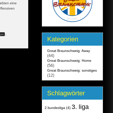
ebten eine
ffensiven
,
yro
Kategorien
Great Braunschweig: Away
(44)
Great Braunschweig: Home
(56)
Great Braunschweig: sonstiges
(12)
Schlagwörter
3. liga
2.bundesliga
(4)