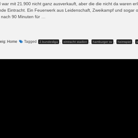
 mit 21.900 nicht ganz ausverkauft, aber die die nicht da waren erl
ende Eintracht. Ein Feuerwerk aus Leidenschaft, Zweikampf und sogar o
 nach 90 Minuten für …
eig: Home
Tagged
,
,
,
,
2.bundesliga
eintracht stadion
hamburger sv
heimspiel
p