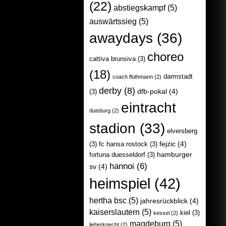
(22)
abstiegskampf
(5)
auswärtssieg
(5)
awaydays
(36)
choreo
cattiva brunsiva
(3)
(18)
darmstadt
coach flüthmann
(2)
derby
(8)
dfb-pokal
(4)
(3)
eintracht
duisburg
(2)
stadion
(33)
elversberg
fejzic
(4)
(3)
fc hansa rostock
(3)
hamburger
fortuna duesseldorf
(3)
hannoi
(6)
sv
(4)
heimspiel
(42)
hertha bsc
(5)
jahresrückblick
(4)
kaiserslautern
(5)
kiel
(3)
kessel
(2)
magdeburg
(5)
lieberknecht
(2)