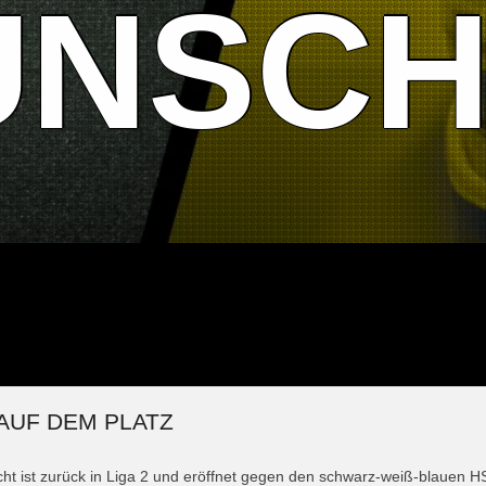
UNSCH
AUF DEM PLATZ
ht ist zurück in Liga 2 und eröffnet gegen den schwarz-weiß-blauen H