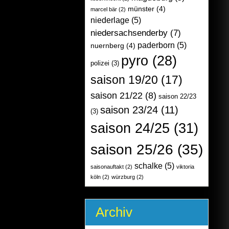
münster
(4)
marcel bär
(2)
niederlage
(5)
niedersachsenderby
(7)
paderborn
(5)
nuernberg
(4)
pyro
(28)
polizei
(3)
saison 19/20
(17)
saison 21/22
(8)
saison 22/23
saison 23/24
(11)
(3)
saison 24/25
(31)
saison 25/26
(35)
schalke
(5)
saisonauftakt
(2)
viktoria
köln
(2)
würzburg
(2)
Archiv