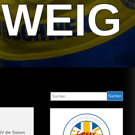
WEIG
Suchen
nach:
SV die Saison.