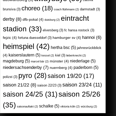
choreo
(18)
brunsiva
(3)
darmstadt
(3)
coach flüthmann
(2)
eintracht
derby
(8)
dfb-pokal
(4)
duisburg
(2)
stadion
(33)
elversberg
(3)
fc hansa rostock
(3)
hannoi
(6)
fejzic
(4)
hamburger sv
(4)
fortuna duesseldorf
(3)
heimspiel
(42)
hertha bsc
(5)
jahresrückblick
kaiserslautern
(5)
(4)
kiel
(3)
kessel
(2)
lieberknecht
(2)
magdeburg
(5)
niederlage
(5)
münster
(4)
marcel bär
(2)
niedersachsenderby
(7)
paderborn
(5)
nuernberg
(4)
pyro
(28)
saison 19/20
(17)
polizei
(3)
saison 23/24
(11)
saison 21/22
(8)
saison 22/23
(3)
saison 25/26
saison 24/25
(31)
(35)
schalke
(5)
saisonauftakt
(2)
viktoria köln
(2)
würzburg
(2)