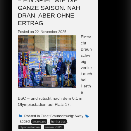
– EIN SPIEL WIE DIE
GANZE SAISON: NAH
DRAN, ABER OHNE
ERTRAG
Posted on
22. November 2025
Eintra
cht
Braun
schw
eig
verlier
t auch
bei
Herth
a
BSC – und rutscht nach dem 0:1 im
Olympiastadion auf Platz 17.
Posted in
Great Braunschweig: Away
Tagged
,
,
awaydays
hertha bsc
,
olympiastadion
saison 25/26