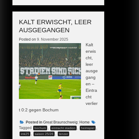
KALT ERWISCHT, LEER
AUSGEGANGEN
Posted on
9. November 2025
Kalt
erwis
cht,
leer
ausge
gang
en –
Eintra
cht
verlier
t 0:2 gegen Bochum
Posted in
Great Braunschweig: Home
Tagged
,
,
,
bochum
eintracht stadion
heimspiel
,
,
imk25
saison 25/26
tenzer