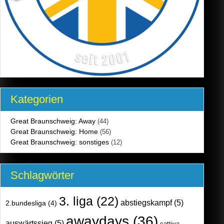
Kategorien
Great Braunschweig: Away
(44)
Great Braunschweig: Home
(56)
Great Braunschweig: sonstiges
(12)
Schlagwörter
3. liga
(22)
abstiegskampf
(5)
2.bundesliga
(4)
awaydays
(36)
auswärtssieg
(5)
cattiva