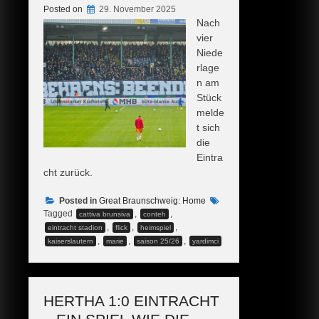
Posted on
29. November 2025
Nach
vier
Niede
rlage
n am
Stück
melde
t sich
die
Eintra
cht zurück.
Posted in
Great Braunschweig: Home
Tagged
,
,
cattiva brunsiva
conteh
,
,
,
eintracht stadion
flick
heimspiel
,
,
,
kaiserslautern
marie
saison 25/26
yardimci
HERTHA 1:0 EINTRACHT