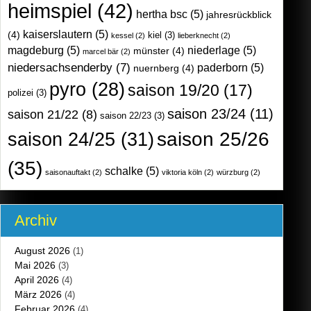
heimspiel
(42)
hertha bsc
(5)
jahresrückblick
kaiserslautern
(5)
(4)
kiel
(3)
kessel
(2)
lieberknecht
(2)
magdeburg
(5)
niederlage
(5)
münster
(4)
marcel bär
(2)
niedersachsenderby
(7)
paderborn
(5)
nuernberg
(4)
pyro
(28)
saison 19/20
(17)
polizei
(3)
saison 23/24
(11)
saison 21/22
(8)
saison 22/23
(3)
saison 25/26
saison 24/25
(31)
(35)
schalke
(5)
saisonauftakt
(2)
viktoria köln
(2)
würzburg
(2)
Archiv
August 2026
(1)
Mai 2026
(3)
April 2026
(4)
März 2026
(4)
Februar 2026
(4)