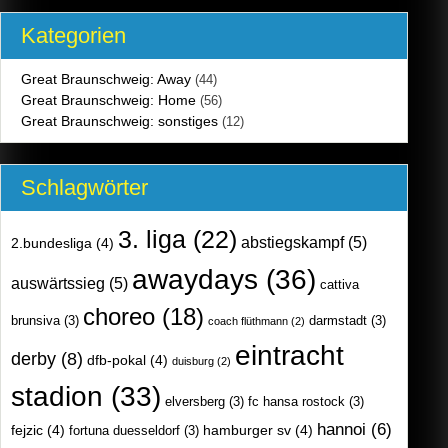
Kategorien
Great Braunschweig: Away
(44)
Great Braunschweig: Home
(56)
Great Braunschweig: sonstiges
(12)
Schlagwörter
3. liga
(22)
abstiegskampf
(5)
2.bundesliga
(4)
awaydays
(36)
auswärtssieg
(5)
cattiva
choreo
(18)
brunsiva
(3)
darmstadt
(3)
coach flüthmann
(2)
eintracht
derby
(8)
dfb-pokal
(4)
duisburg
(2)
stadion
(33)
elversberg
(3)
fc hansa rostock
(3)
hannoi
(6)
fejzic
(4)
hamburger sv
(4)
fortuna duesseldorf
(3)