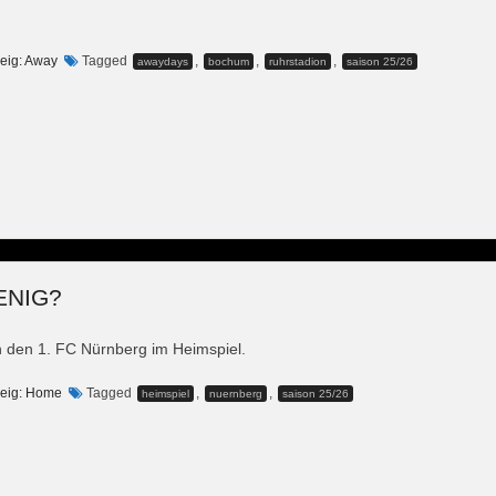
eig: Away
Tagged
,
,
,
awaydays
bochum
ruhrstadion
saison 25/26
ENIG?
 den 1. FC Nürnberg im Heimspiel.
eig: Home
Tagged
,
,
heimspiel
nuernberg
saison 25/26