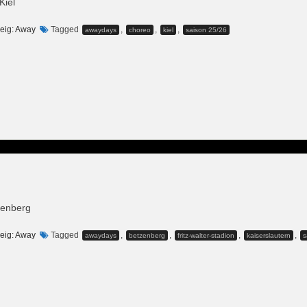
Kiel
eig: Away
Tagged
,
,
,
awaydays
choreo
kiel
saison 25/26
zenberg
eig: Away
Tagged
,
,
,
,
awaydays
betzenberg
fritz-walter-stadion
kaiserslautern
s