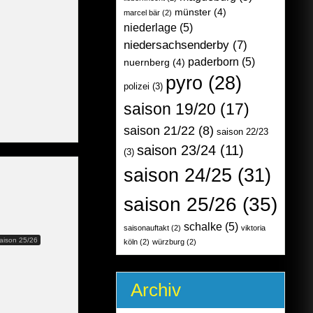
münster
(4)
marcel bär
(2)
niederlage
(5)
niedersachsenderby
(7)
paderborn
(5)
nuernberg
(4)
pyro
(28)
polizei
(3)
saison 19/20
(17)
saison 21/22
(8)
saison 22/23
saison 23/24
(11)
(3)
saison 24/25
(31)
saison 25/26
(35)
schalke
(5)
saisonauftakt
(2)
viktoria
aison 25/26
köln
(2)
würzburg
(2)
Archiv