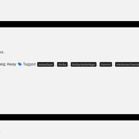
us.
eig: Away
Tagged
,
,
,
,
awaydays
derby
derbyniederlage
hannoi
niedersachsen
A