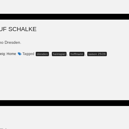
UF SCHALKE
mo Dresden.
eig: Home
Tagged
,
,
,
dresden
heimspiel
hoffmann
saison 25/26