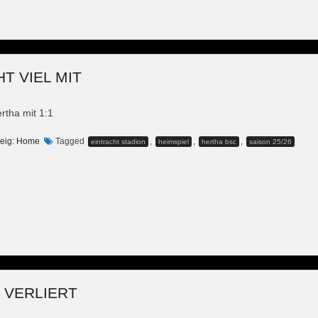
T VIEL MIT
ertha mit 1:1
eig: Home
Tagged
,
,
,
eintracht stadion
heimspiel
hertha bsc
saison 25/26
T VERLIERT