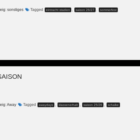
ig: sonstiges
Tagged
,
,
eintracht stadion
saison 26/27
sommerfest
SAISON
eig: Away
Tagged
,
,
,
awaydays
klassenerhalt
saison 25/26
schalke