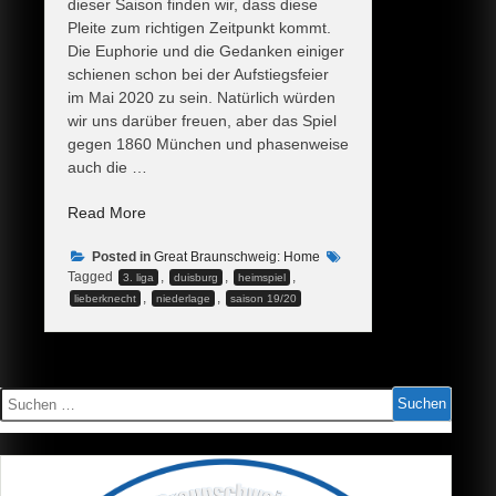
dieser Saison finden wir, dass diese
Pleite zum richtigen Zeitpunkt kommt.
Die Euphorie und die Gedanken einiger
schienen schon bei der Aufstiegsfeier
im Mai 2020 zu sein. Natürlich würden
wir uns darüber freuen, aber das Spiel
gegen 1860 München und phasenweise
auch die …
„Niederlage
Read More
zur
Posted in
rechten
Great Braunschweig: Home
Tagged
,
,
,
3. liga
duisburg
heimspiel
Zeit“
,
,
lieberknecht
niederlage
saison 19/20
Suchen
nach: