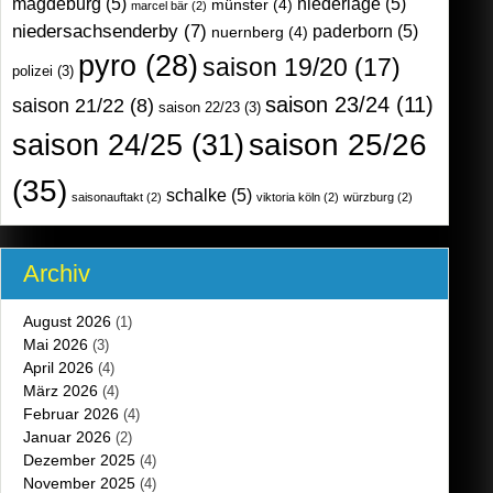
magdeburg
(5)
niederlage
(5)
münster
(4)
marcel bär
(2)
niedersachsenderby
(7)
paderborn
(5)
nuernberg
(4)
pyro
(28)
saison 19/20
(17)
polizei
(3)
saison 23/24
(11)
saison 21/22
(8)
saison 22/23
(3)
saison 25/26
saison 24/25
(31)
(35)
schalke
(5)
saisonauftakt
(2)
viktoria köln
(2)
würzburg
(2)
Archiv
August 2026
(1)
Mai 2026
(3)
April 2026
(4)
März 2026
(4)
Februar 2026
(4)
Januar 2026
(2)
Dezember 2025
(4)
November 2025
(4)