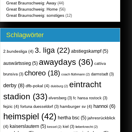
Great Braunschweig: Away
(44)
Great Braunschweig: Home
(56)
Great Braunschweig: sonstiges
(12)
Schlagwörter
3. liga
(22)
abstiegskampf
(5)
2.bundesliga
(4)
awaydays
(36)
auswärtssieg
(5)
cattiva
choreo
(18)
brunsiva
(3)
darmstadt
(3)
coach flüthmann
(2)
eintracht
derby
(8)
dfb-pokal
(4)
duisburg
(2)
stadion
(33)
elversberg
(3)
fc hansa rostock
(3)
hannoi
(6)
fejzic
(4)
hamburger sv
(4)
fortuna duesseldorf
(3)
heimspiel
(42)
hertha bsc
(5)
jahresrückblick
kaiserslautern
(5)
(4)
kiel
(3)
kessel
(2)
lieberknecht
(2)