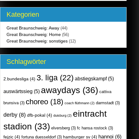
Kategorien
Great Braunschweig: Away
(44)
Great Braunschweig: Home
(56)
Great Braunschweig: sonstiges
(12)
Schlagwörter
3. liga
(22)
abstiegskampf
(5)
2.bundesliga
(4)
awaydays
(36)
auswärtssieg
(5)
cattiva
choreo
(18)
brunsiva
(3)
darmstadt
(3)
coach flüthmann
(2)
eintracht
derby
(8)
dfb-pokal
(4)
duisburg
(2)
stadion
(33)
elversberg
(3)
fc hansa rostock
(3)
hannoi
(6)
fejzic
(4)
hamburger sv
(4)
fortuna duesseldorf
(3)