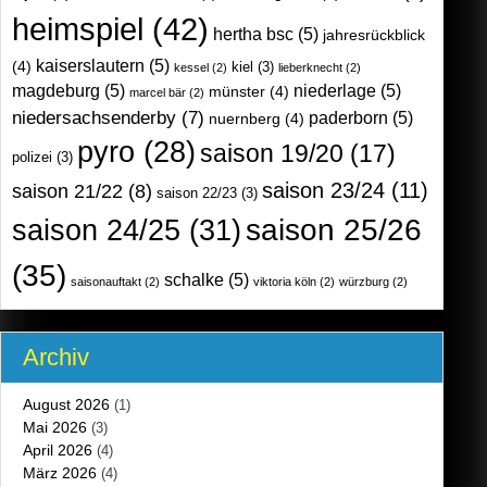
heimspiel
(42)
hertha bsc
(5)
jahresrückblick
kaiserslautern
(5)
(4)
kiel
(3)
kessel
(2)
lieberknecht
(2)
magdeburg
(5)
niederlage
(5)
münster
(4)
marcel bär
(2)
niedersachsenderby
(7)
paderborn
(5)
nuernberg
(4)
pyro
(28)
saison 19/20
(17)
polizei
(3)
saison 23/24
(11)
saison 21/22
(8)
saison 22/23
(3)
saison 25/26
saison 24/25
(31)
(35)
schalke
(5)
saisonauftakt
(2)
viktoria köln
(2)
würzburg
(2)
Archiv
August 2026
(1)
Mai 2026
(3)
April 2026
(4)
März 2026
(4)