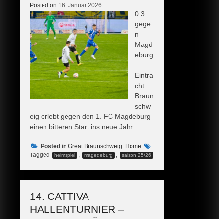
Posted on
16. Januar 2026
0:3
gege
n
Magd
eburg
.
Eintra
cht
Braun
schw
eig erlebt gegen den 1. FC Magdeburg
einen bitteren Start ins neue Jahr.
Posted in
Great Braunschweig: Home
Tagged
,
,
heimspiel
magedeburg
saison 25/26
14. CATTIVA
HALLENTURNIER –