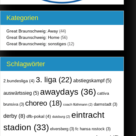
Kategorien
Great Braunschweig: Away
(44)
Great Braunschweig: Home
(56)
Great Braunschweig: sonstiges
(12)
Schlagwörter
3. liga
(22)
abstiegskampf
(5)
2.bundesliga
(4)
awaydays
(36)
auswärtssieg
(5)
cattiva
choreo
(18)
brunsiva
(3)
darmstadt
(3)
coach flüthmann
(2)
eintracht
derby
(8)
dfb-pokal
(4)
duisburg
(2)
stadion
(33)
elversberg
(3)
fc hansa rostock
(3)