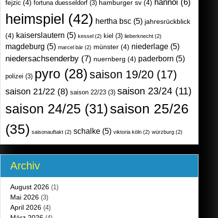
hannoi
(6)
fejzic
(4)
hamburger sv
(4)
fortuna duesseldorf
(3)
heimspiel
(42)
hertha bsc
(5)
jahresrückblick
kaiserslautern
(5)
(4)
kiel
(3)
kessel
(2)
lieberknecht
(2)
magdeburg
(5)
niederlage
(5)
münster
(4)
marcel bär
(2)
niedersachsenderby
(7)
paderborn
(5)
nuernberg
(4)
pyro
(28)
saison 19/20
(17)
polizei
(3)
saison 23/24
(11)
saison 21/22
(8)
saison 22/23
(3)
saison 25/26
saison 24/25
(31)
(35)
schalke
(5)
saisonauftakt
(2)
viktoria köln
(2)
würzburg
(2)
Archiv
August 2026
(1)
Mai 2026
(3)
April 2026
(4)
März 2026
(4)