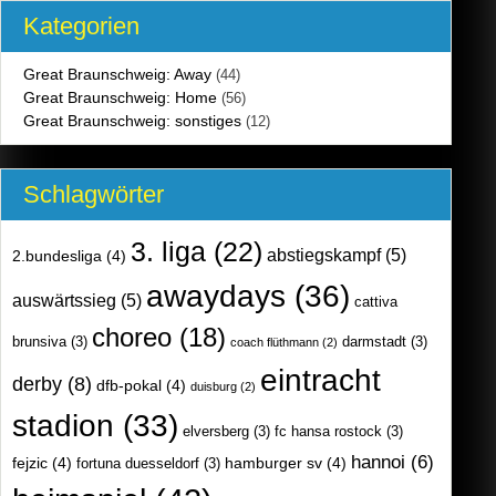
Kategorien
Great Braunschweig: Away
(44)
Great Braunschweig: Home
(56)
Great Braunschweig: sonstiges
(12)
Schlagwörter
3. liga
(22)
abstiegskampf
(5)
2.bundesliga
(4)
awaydays
(36)
auswärtssieg
(5)
cattiva
choreo
(18)
brunsiva
(3)
darmstadt
(3)
coach flüthmann
(2)
eintracht
derby
(8)
dfb-pokal
(4)
duisburg
(2)
stadion
(33)
elversberg
(3)
fc hansa rostock
(3)
hannoi
(6)
fejzic
(4)
hamburger sv
(4)
fortuna duesseldorf
(3)