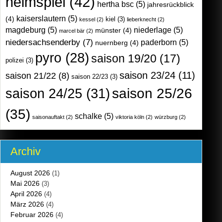
heimspiel
(42)
hertha bsc
(5)
jahresrückblick
kaiserslautern
(5)
(4)
kiel
(3)
kessel
(2)
lieberknecht
(2)
magdeburg
(5)
niederlage
(5)
münster
(4)
marcel bär
(2)
niedersachsenderby
(7)
paderborn
(5)
nuernberg
(4)
pyro
(28)
saison 19/20
(17)
polizei
(3)
saison 23/24
(11)
saison 21/22
(8)
saison 22/23
(3)
saison 25/26
saison 24/25
(31)
(35)
schalke
(5)
saisonauftakt
(2)
viktoria köln
(2)
würzburg
(2)
Archiv
August 2026
(1)
Mai 2026
(3)
April 2026
(4)
März 2026
(4)
Februar 2026
(4)