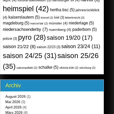
fortuna duesseldorf
(3)
heimspiel
(42)
hertha bsc
(5)
jahresrückblick
kaiserslautern
(5)
(4)
kiel
(3)
kessel
(2)
lieberknecht
(2)
magdeburg
(5)
niederlage
(5)
münster
(4)
marcel bär
(2)
niedersachsenderby
(7)
paderborn
(5)
nuernberg
(4)
pyro
(28)
saison 19/20
(17)
polizei
(3)
saison 23/24
(11)
saison 21/22
(8)
saison 22/23
(3)
saison 25/26
saison 24/25
(31)
(35)
schalke
(5)
saisonauftakt
(2)
viktoria köln
(2)
würzburg
(2)
Archiv
August 2026
(1)
Mai 2026
(3)
April 2026
(4)
März 2026
(4)