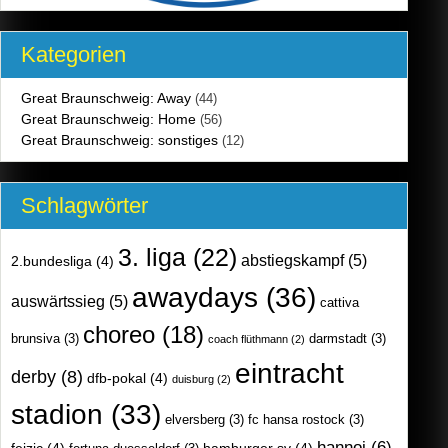
Kategorien
Great Braunschweig: Away
(44)
Great Braunschweig: Home
(56)
Great Braunschweig: sonstiges
(12)
Schlagwörter
3. liga
(22)
abstiegskampf
(5)
2.bundesliga
(4)
awaydays
(36)
auswärtssieg
(5)
cattiva
choreo
(18)
brunsiva
(3)
darmstadt
(3)
coach flüthmann
(2)
eintracht
derby
(8)
dfb-pokal
(4)
duisburg
(2)
stadion
(33)
elversberg
(3)
fc hansa rostock
(3)
hannoi
(6)
fejzic
(4)
hamburger sv
(4)