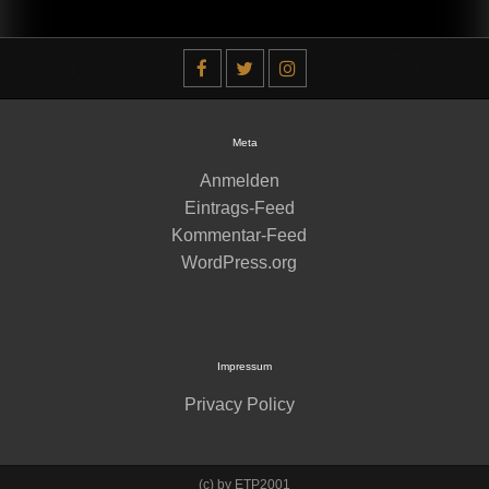
Meta
Anmelden
Eintrags-Feed
Kommentar-Feed
WordPress.org
Impressum
Privacy Policy
(c) by ETP2001