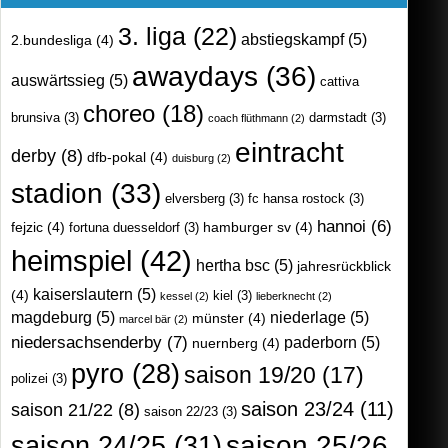
3. liga
(22)
abstiegskampf
(5)
2.bundesliga
(4)
awaydays
(36)
auswärtssieg
(5)
cattiva
choreo
(18)
brunsiva
(3)
darmstadt
(3)
coach flüthmann
(2)
eintracht
derby
(8)
dfb-pokal
(4)
duisburg
(2)
stadion
(33)
elversberg
(3)
fc hansa rostock
(3)
hannoi
(6)
fejzic
(4)
hamburger sv
(4)
fortuna duesseldorf
(3)
heimspiel
(42)
hertha bsc
(5)
jahresrückblick
kaiserslautern
(5)
(4)
kiel
(3)
kessel
(2)
lieberknecht
(2)
magdeburg
(5)
niederlage
(5)
münster
(4)
marcel bär
(2)
niedersachsenderby
(7)
paderborn
(5)
nuernberg
(4)
pyro
(28)
saison 19/20
(17)
polizei
(3)
saison 23/24
(11)
saison 21/22
(8)
saison 22/23
(3)
saison 25/26
saison 24/25
(31)