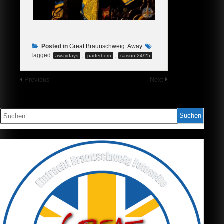
Posted in
Great Braunschweig: Away
Tagged
,
,
awaydays
paderborn
saison 24/25
Previous
Next
Suchen
nach: