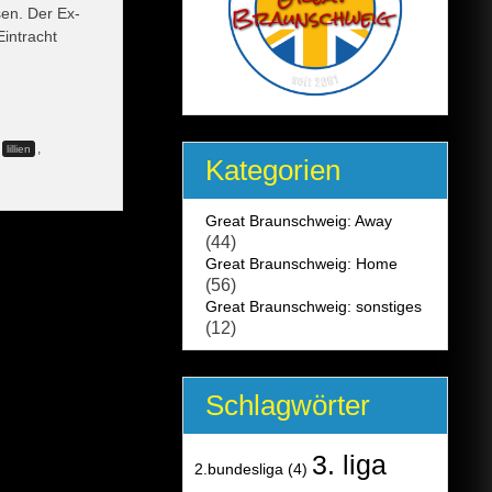
sen. Der Ex-
Eintracht
,
lillien
Kategorien
Great Braunschweig: Away
(44)
Great Braunschweig: Home
(56)
Great Braunschweig: sonstiges
(12)
Schlagwörter
3. liga
2.bundesliga
(4)