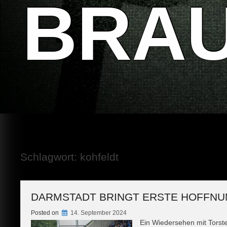
BRA
Schlagwort:
kohfeldt
DARMSTADT BRINGT ERSTE HOFFNU
Posted on
14. September 2024
Ein Wiedersehen mit Torste