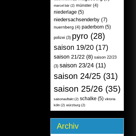
münster
(4)
marcel bär
(2)
niederlage
(5)
niedersachsenderby
(7)
paderborn
(5)
nuernberg
(4)
pyro
(28)
polizei
(3)
saison 19/20
(17)
saison 21/22
(8)
saison 22/23
saison 23/24
(11)
(3)
saison 24/25
(31)
saison 25/26
(35)
schalke
(5)
saisonauftakt
(2)
viktoria
köln
(2)
würzburg
(2)
Archiv