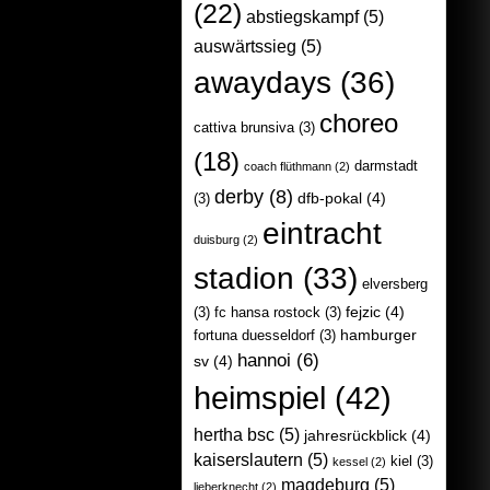
(22)
abstiegskampf
(5)
auswärtssieg
(5)
awaydays
(36)
choreo
cattiva brunsiva
(3)
(18)
darmstadt
coach flüthmann
(2)
derby
(8)
dfb-pokal
(4)
(3)
eintracht
duisburg
(2)
stadion
(33)
elversberg
fejzic
(4)
(3)
fc hansa rostock
(3)
hamburger
fortuna duesseldorf
(3)
hannoi
(6)
sv
(4)
heimspiel
(42)
hertha bsc
(5)
jahresrückblick
(4)
kaiserslautern
(5)
kiel
(3)
kessel
(2)
magdeburg
(5)
lieberknecht
(2)