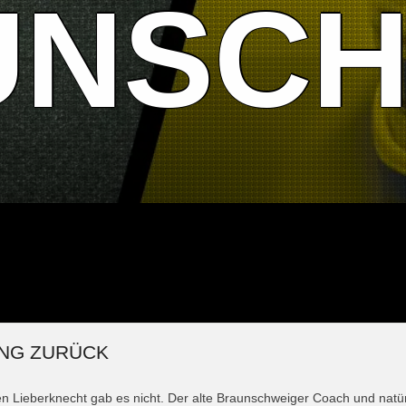
UNSCH
NG ZURÜCK
n Lieberknecht gab es nicht. Der alte Braunschweiger Coach und natür