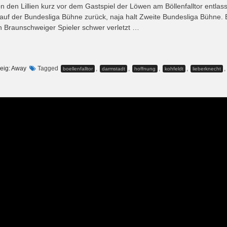
den Lillien kurz vor dem Gastspiel der Löwen am Böllenfalltor entlas
 auf der Bundesliga Bühne zurück, naja halt Zweite Bundesliga Bühne. 
in Braunschweiger Spieler schwer verletzt …
eig: Away
Tagged
,
,
,
,
,
boellenfalltor
darmstadt
hoffnung
kohfeldt
lieberknecht