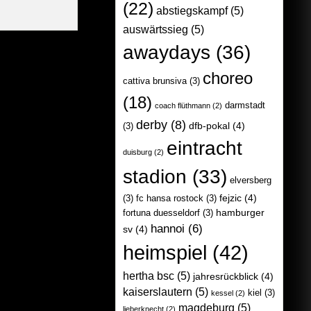
(22)
abstiegskampf
(5)
auswärtssieg
(5)
awaydays
(36)
choreo
cattiva brunsiva
(3)
(18)
darmstadt
coach flüthmann
(2)
derby
(8)
dfb-pokal
(4)
(3)
eintracht
duisburg
(2)
stadion
(33)
elversberg
fejzic
(4)
(3)
fc hansa rostock
(3)
hamburger
fortuna duesseldorf
(3)
hannoi
(6)
sv
(4)
heimspiel
(42)
hertha bsc
(5)
jahresrückblick
(4)
kaiserslautern
(5)
kiel
(3)
kessel
(2)
magdeburg
(5)
lieberknecht
(2)