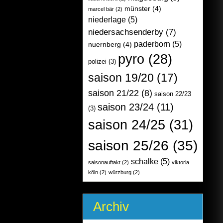
münster
(4)
marcel bär
(2)
niederlage
(5)
niedersachsenderby
(7)
paderborn
(5)
nuernberg
(4)
pyro
(28)
polizei
(3)
saison 19/20
(17)
saison 21/22
(8)
saison 22/23
saison 23/24
(11)
(3)
saison 24/25
(31)
saison 25/26
(35)
schalke
(5)
saisonauftakt
(2)
viktoria
köln
(2)
würzburg
(2)
Archiv