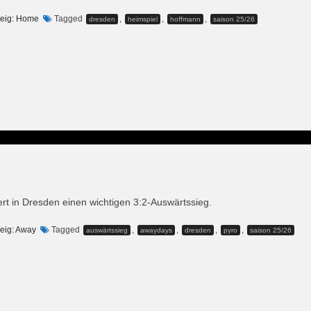
eig: Home
Tagged
,
,
,
dresden
heimspiel
hoffmann
saison 25/26
ert in Dresden einen wichtigen 3:2-Auswärtssieg.
eig: Away
Tagged
,
,
,
,
auswärtssieg
awaydays
dresden
pyro
saison 25/26