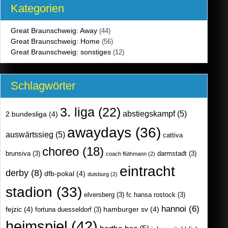
Kategorien
Great Braunschweig: Away
(44)
Great Braunschweig: Home
(56)
Great Braunschweig: sonstiges
(12)
Schlagwörter
3. liga
(22)
abstiegskampf
(5)
2.bundesliga
(4)
awaydays
(36)
auswärtssieg
(5)
cattiva
choreo
(18)
brunsiva
(3)
darmstadt
(3)
coach flüthmann
(2)
eintracht
derby
(8)
dfb-pokal
(4)
duisburg
(2)
stadion
(33)
elversberg
(3)
fc hansa rostock
(3)
hannoi
(6)
fejzic
(4)
hamburger sv
(4)
fortuna duesseldorf
(3)
heimspiel
(42)