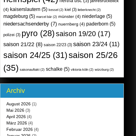
hertha bsc
(5)
jahresrückblick
kaiserslautern
(5)
(4)
kiel
(3)
kessel
(2)
lieberknecht
(2)
magdeburg
(5)
niederlage
(5)
münster
(4)
marcel bär
(2)
niedersachsenderby
(7)
paderborn
(5)
nuernberg
(4)
pyro
(28)
saison 19/20
(17)
polizei
(3)
saison 23/24
(11)
saison 21/22
(8)
saison 22/23
(3)
saison 25/26
saison 24/25
(31)
(35)
schalke
(5)
saisonauftakt
(2)
viktoria köln
(2)
würzburg
(2)
Archiv
August 2026
(1)
Mai 2026
(3)
April 2026
(4)
März 2026
(4)
Februar 2026
(4)
Januar 2026
(2)