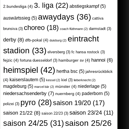
3. liga
(22)
abstiegskampf
(5)
2.bundesliga
(4)
awaydays
(36)
auswärtssieg
(5)
cattiva
choreo
(18)
brunsiva
(3)
darmstadt
(3)
coach flüthmann
(2)
eintracht
derby
(8)
dfb-pokal
(4)
duisburg
(2)
stadion
(33)
elversberg
(3)
fc hansa rostock
(3)
hannoi
(6)
fejzic
(4)
hamburger sv
(4)
fortuna duesseldorf
(3)
heimspiel
(42)
hertha bsc
(5)
jahresrückblick
kaiserslautern
(5)
(4)
kiel
(3)
kessel
(2)
lieberknecht
(2)
magdeburg
(5)
niederlage
(5)
münster
(4)
marcel bär
(2)
niedersachsenderby
(7)
paderborn
(5)
nuernberg
(4)
pyro
(28)
saison 19/20
(17)
polizei
(3)
saison 23/24
(11)
saison 21/22
(8)
saison 22/23
(3)
saison 25/26
saison 24/25
(31)