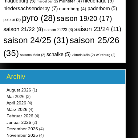
magdeburg
(5)
niederlage
(5)
münster
(4)
marcel bär
(2)
niedersachsenderby
(7)
paderborn
(5)
nuernberg
(4)
pyro
(28)
saison 19/20
(17)
polizei
(3)
saison 23/24
(11)
saison 21/22
(8)
saison 22/23
(3)
saison 25/26
saison 24/25
(31)
(35)
schalke
(5)
saisonauftakt
(2)
viktoria köln
(2)
würzburg
(2)
Archiv
August 2026
(1)
Mai 2026
(3)
April 2026
(4)
März 2026
(4)
Februar 2026
(4)
Januar 2026
(2)
Dezember 2025
(4)
November 2025
(4)