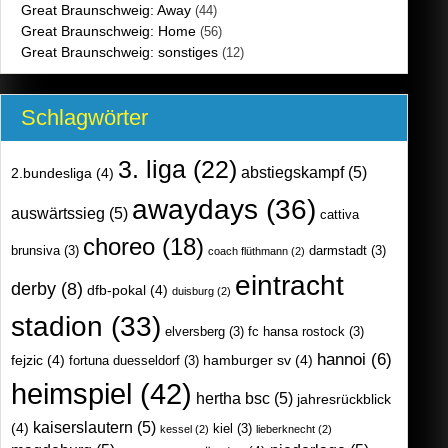
Great Braunschweig: Away
(44)
Great Braunschweig: Home
(56)
Great Braunschweig: sonstiges
(12)
Schlagwörter
3. liga
(22)
abstiegskampf
(5)
2.bundesliga
(4)
awaydays
(36)
auswärtssieg
(5)
cattiva
choreo
(18)
brunsiva
(3)
darmstadt
(3)
coach flüthmann
(2)
eintracht
derby
(8)
dfb-pokal
(4)
duisburg
(2)
stadion
(33)
elversberg
(3)
fc hansa rostock
(3)
hannoi
(6)
fejzic
(4)
hamburger sv
(4)
fortuna duesseldorf
(3)
heimspiel
(42)
hertha bsc
(5)
jahresrückblick
kaiserslautern
(5)
(4)
kiel
(3)
kessel
(2)
lieberknecht
(2)