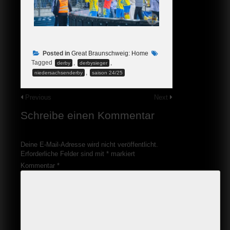
Posted in
Great Braunschweig: Home
Tagged
,
,
derby
derbysieger
,
niedersachsenderby
saison 24/25
Previous
Next
Schreibe einen Kommentar
Deine E-Mail-Adresse wird nicht veröffentlicht.
Erforderliche Felder sind mit
*
markiert
Kommentar
*