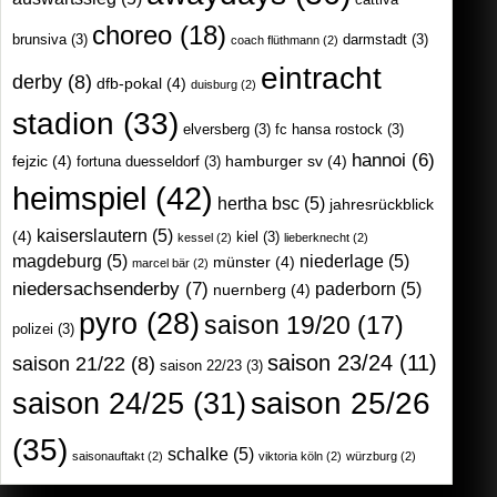
choreo
(18)
brunsiva
(3)
darmstadt
(3)
coach flüthmann
(2)
eintracht
derby
(8)
dfb-pokal
(4)
duisburg
(2)
stadion
(33)
elversberg
(3)
fc hansa rostock
(3)
hannoi
(6)
fejzic
(4)
hamburger sv
(4)
fortuna duesseldorf
(3)
heimspiel
(42)
hertha bsc
(5)
jahresrückblick
kaiserslautern
(5)
(4)
kiel
(3)
kessel
(2)
lieberknecht
(2)
magdeburg
(5)
niederlage
(5)
münster
(4)
marcel bär
(2)
niedersachsenderby
(7)
paderborn
(5)
nuernberg
(4)
pyro
(28)
saison 19/20
(17)
polizei
(3)
saison 23/24
(11)
saison 21/22
(8)
saison 22/23
(3)
saison 25/26
saison 24/25
(31)
(35)
schalke
(5)
saisonauftakt
(2)
viktoria köln
(2)
würzburg
(2)