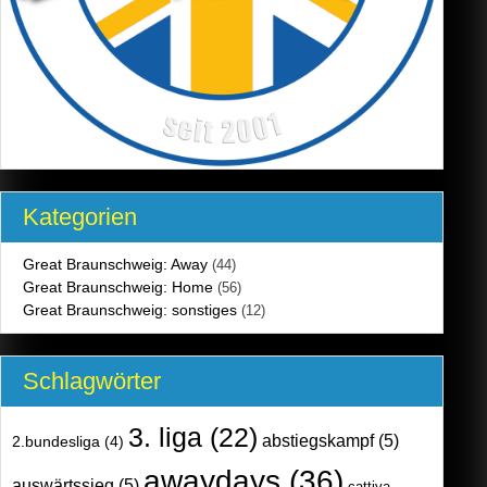
Kategorien
Great Braunschweig: Away
(44)
Great Braunschweig: Home
(56)
Great Braunschweig: sonstiges
(12)
Schlagwörter
3. liga
(22)
abstiegskampf
(5)
2.bundesliga
(4)
awaydays
(36)
auswärtssieg
(5)
cattiva